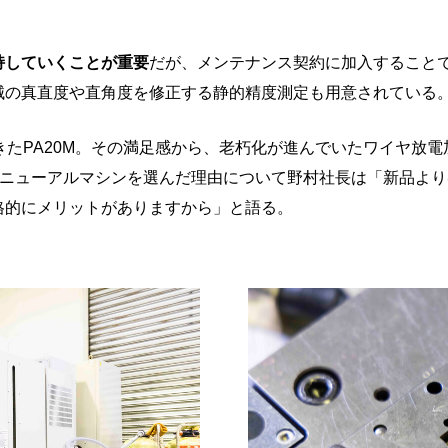
持していくことが重要
だが、メンテナンス契約に加入することで
械の真直度や直角度を修正する静的精度測定も用意されている
きたPA20M。その満足感から、老朽化が進んでいたワイヤ放
再びリニューアルマシンを選んだ理由について野村社長は「新品
格的にメリットがありますから」と語る。