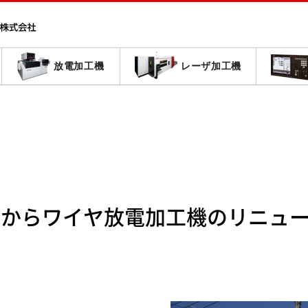
放電加工機
レーザ加工機
感からワイヤ放電加工機のリニュ