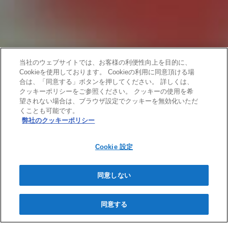
当社のウェブサイトでは、お客様の利便性向上を目的に、
Cookieを使用しております。 Cookieの利用に同意頂ける場
合は、「同意する」ボタンを押してください。 詳しくは、
クッキーポリシーをご参照ください。 クッキーの使用を希
望されない場合は、ブラウザ設定でクッキーを無効化いただ
くことも可能です。
弊社のクッキーポリシー
EDMメールマガジンについて
Cookie 設定
EDMメールマガジンでは、以下2種類のメールマガジンを配信
しています。
同意しない
・リニューアルマシン在庫情報、メンテンナンスに関する「ひ
とことアドバイス」、展示会、キャンペーン情報等に関するメ
ールマガジン
同意する
・iQ Care Remote4Uの活⽤事例、新機能等に関するメールマ