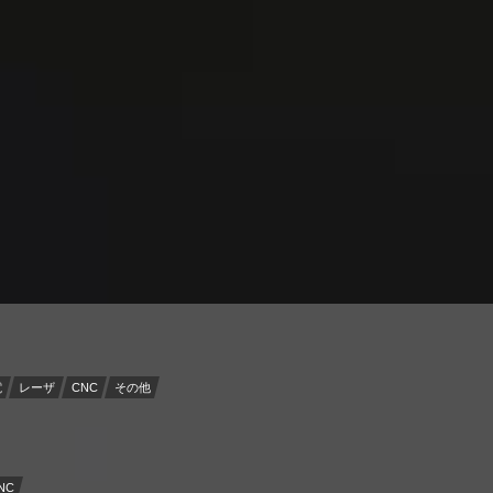
電
レーザ
CNC
その他
NC