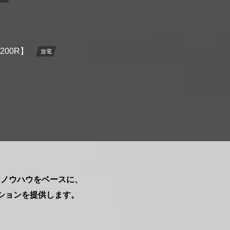
00R】
放電
とノウハウをベースに、
ションを提供します。