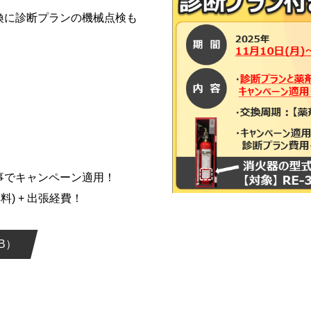
換に診断プランの機械点検も
。
事でキャンペーン適用！
料) + 出張経費！
B）