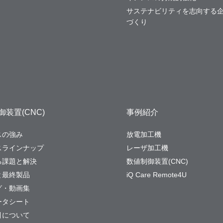
サステナビリティを志向する
づくり
装置(CNC)
事例紹介
スの強み
放電加工機
スラインナップ
レーザ加工機
る課題と解決
数値制御装置(CNC)
と最終製品
iQ Care Remote4U
グ・動画集
ータシート
引について