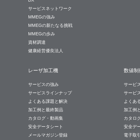
DX
サービスネットワーク
MMEGの強み
MMEGの新たなる挑戦
MMEGの歩み
資材調達
健康経営優良法人
レーザ加工機
数値制御
サービスの強み
サービ
サービスラインナップ
サービ
よくある課題と解決
よくあ
加工例と最終製品
加工例
カタログ・動画集
カタロ
安全データシート
安全デ
メールマガジン登録
電子取