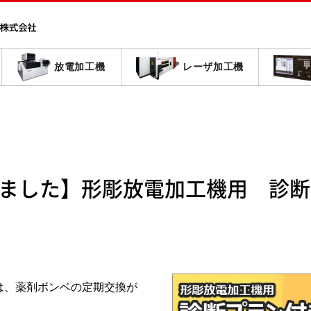
放電加工機
レーザ加工機
ました】形彫放電加工機用 診断
は、薬剤ボンベの定期交換が