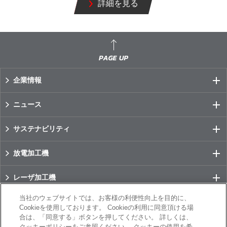
詳細を見る
企業情報
ニュース
サステナビリティ
放電加工機
レーザ加工機
当社のウェブサイトでは、お客様の利便性向上を目的に、
数値制御装置(CNC)
Cookieを使用しております。 Cookieの利用に同意頂ける場
合は、「同意する」ボタンを押してください。 詳しくは、
事例紹介
クッキーポリシーをご参照ください。 クッキーの使用を希